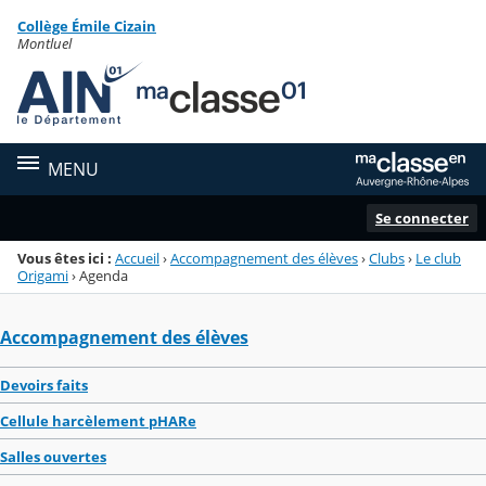
Panneau de gestion des cookies
Collège Émile Cizain
Menu de la rubrique
Contenu
Montluel
MENU
Se connecter
Vous êtes ici :
Accueil
›
Accompagnement des élèves
›
Clubs
›
Le club
Origami
›
Agenda
Accompagnement des élèves
Devoirs faits
Cellule harcèlement pHARe
Salles ouvertes