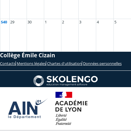
S40
29
30
1
2
3
4
5
Collège Émile Cizain
Contacts
Mentions légales
Chartes d'utilisation
Données personnelles