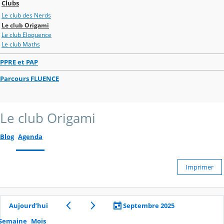
Clubs
Le club des Nerds
Le club Origami
Le club Eloquence
Le club Maths
PPRE et PAP
Parcours FLUENCE
Le club Origami
Blog
Agenda
Imprimer
Aujourd’hui
Septembre 2025
Semaine
Mois