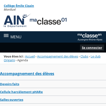
Panneau de gestion des cookies
Collège Émile Cizain
Menu de la rubrique
Contenu
Montluel
MENU
Se connecter
Vous êtes ici :
Accueil
›
Accompagnement des élèves
›
Clubs
›
Le club
Origami
›
Agenda
Accompagnement des élèves
Devoirs faits
Cellule harcèlement pHARe
Salles ouvertes