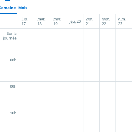
Semaine
Mois
lun.
mar.
mer.
ven.
sam.
dim.
jeu.
20
17
18
19
21
22
23
Sur la
journée
08h
09h
10h