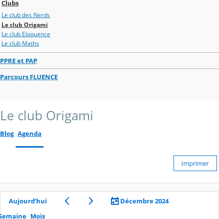
Clubs
Le club des Nerds
Le club Origami
Le club Eloquence
Le club Maths
PPRE et PAP
Parcours FLUENCE
Le club Origami
Blog
Agenda
Imprimer
Aujourd’hui
Décembre 2024
Semaine
Mois