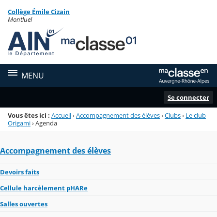
Panneau de gestion des cookies
Collège Émile Cizain
Menu de la rubrique
Contenu
Montluel
MENU
Se connecter
Vous êtes ici :
Accueil
›
Accompagnement des élèves
›
Clubs
›
Le club
Origami
›
Agenda
Accompagnement des élèves
Devoirs faits
Cellule harcèlement pHARe
Salles ouvertes