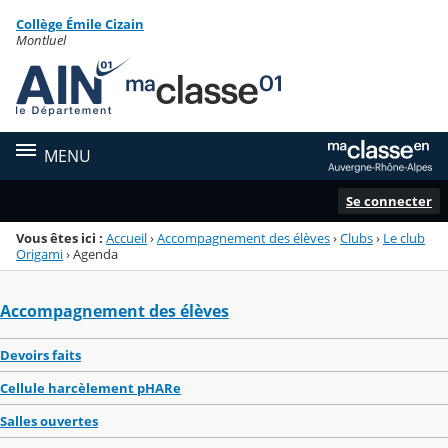
Panneau de gestion des cookies
Collège Émile Cizain
Menu de la rubrique
Contenu
Montluel
MENU
Se connecter
Vous êtes ici :
Accueil
›
Accompagnement des élèves
›
Clubs
›
Le club
Origami
›
Agenda
Accompagnement des élèves
Devoirs faits
Cellule harcèlement pHARe
Salles ouvertes