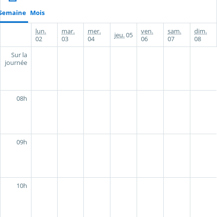
Semaine
Mois
lun.
mar.
mer.
ven.
sam.
dim.
jeu.
05
02
03
04
06
07
08
Sur la
journée
08h
09h
10h