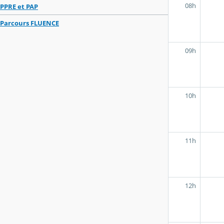
08h
PPRE et PAP
Parcours FLUENCE
09h
10h
11h
12h