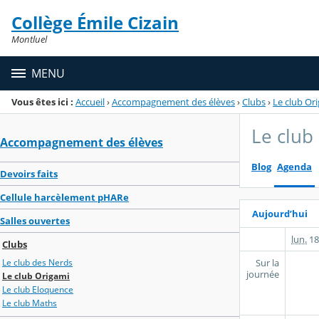
Panneau de gestion des cookies
Collège Émile Cizain
Menu de la rubrique
Contenu
Montluel
MENU
Vous êtes ici :
Accueil
›
Accompagnement des élèves
›
Clubs
›
Le club Or
Le club
Accompagnement des élèves
Blog
Agenda
Devoirs faits
Cellule harcèlement pHARe
Aujourd’hui
Salles ouvertes
lun.
18
Clubs
Sur la
Le club des Nerds
journée
Le club Origami
Le club Eloquence
Le club Maths