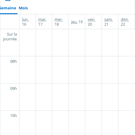
Semaine
Mois
lun.
mar.
mer.
ven.
sam.
dim.
jeu.
19
16
17
18
20
21
22
Sur la
journée
08h
09h
10h