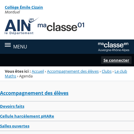
Panneau de gestion des cookies
Collège Émile Cizain
Menu de la rubrique
Contenu
Montluel
MENU
Se connecter
Vous êtes ici :
Accueil
›
Accompagnement des élèves
›
Clubs
›
Le club
Maths
›
Agenda
Accompagnement des élèves
Devoirs faits
Cellule harcèlement pHARe
Salles ouvertes