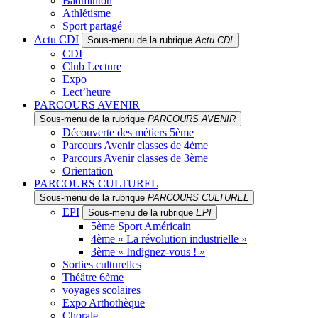
Badminton
Athlétisme
Sport partagé
Actu CDI
Sous-menu de la rubrique
Actu CDI
CDI
Club Lecture
Expo
Lect’heure
PARCOURS AVENIR
Sous-menu de la rubrique
PARCOURS AVENIR
Découverte des métiers 5ème
Parcours Avenir classes de 4ème
Parcours Avenir classes de 3ème
Orientation
PARCOURS CULTUREL
Sous-menu de la rubrique
PARCOURS CULTUREL
EPI
Sous-menu de la rubrique
EPI
5ème Sport Américain
4ème « La révolution industrielle »
3ème « Indignez-vous ! »
Sorties culturelles
Théâtre 6ème
voyages scolaires
Expo Arthothèque
Chorale