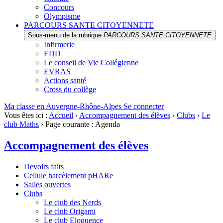
Concours
Olympisme
PARCOURS SANTE CITOYENNETE
Sous-menu de la rubrique
PARCOURS SANTE CITOYENNETE
Infirmerie
EDD
Le conseil de Vie Collégienne
EVRAS
Actions santé
Cross du collège
Ma classe en Auvergne-Rhône-Alpes
Se connecter
Vous êtes ici :
Accueil
›
Accompagnement des élèves
›
Clubs
›
Le
club Maths
›
Page courante :
Agenda
Accompagnement des élèves
Devoirs faits
Cellule harcèlement pHARe
Salles ouvertes
Clubs
Le club des Nerds
Le club Origami
Le club Eloquence