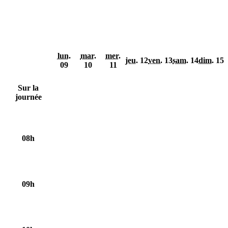
lun.
mar.
mer.
jeu.
12
ven.
13
sam.
14
dim.
15
09
10
11
Sur la
journée
08h
09h