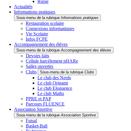
Russe
Actualités
Informations pratiques
Sous-menu de la rubrique
Informations pratiques
Restauration scolaire
Connexions informatiques
Vie Scolaire
Infos FCPE
Accompagnement des élèves
Sous-menu de la rubrique
Accompagnement des élèves
Devoirs faits
Cellule harcèlement pHARe
Salles ouvertes
Clubs
Sous-menu de la rubrique
Clubs
Le club des Nerds
Le club Origami
Le club Eloquence
Le club Maths
PPRE et PAP
Parcours FLUENCE
Association Sportive
Sous-menu de la rubrique
Association Sportive
Futsal
Basket-Ball