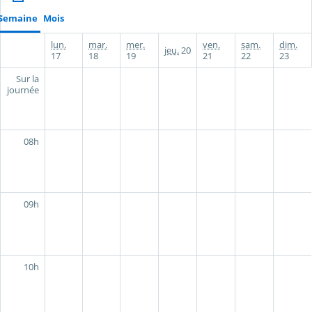
Semaine
Mois
lun.
mar.
mer.
ven.
sam.
dim.
jeu.
20
17
18
19
21
22
23
Sur la
journée
08h
09h
10h