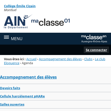
Panneau de gestion des cookies
Collège Émile Cizain
Menu de la rubrique
Contenu
Montluel
MENU
Se connecter
Vous êtes ici :
Accueil
›
Accompagnement des élèves
›
Clubs
›
Le club
Eloquence
›
Agenda
Accompagnement des élèves
Devoirs faits
Cellule harcèlement pHARe
Salles ouvertes