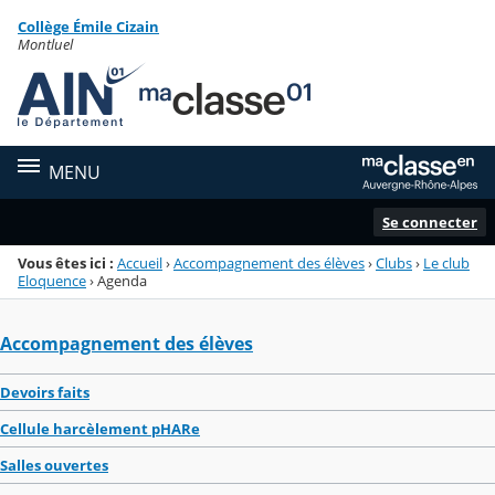
Panneau de gestion des cookies
Collège Émile Cizain
Menu de la rubrique
Contenu
Montluel
MENU
Se connecter
Vous êtes ici :
Accueil
›
Accompagnement des élèves
›
Clubs
›
Le club
Eloquence
›
Agenda
Accompagnement des élèves
Devoirs faits
Cellule harcèlement pHARe
Salles ouvertes