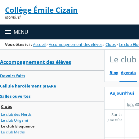
Panneau de gestion des cookies
Collège Émile Cizain
Menu de la rubrique
Contenu
Montluel
MENU
Vous êtes ici :
Accueil
›
Accompagnement des élèves
›
Clubs
›
Le club El
Le club
Accompagnement des élèves
Blog
Agenda
Devoirs faits
Cellule harcèlement pHARe
Aujourd’hui
Salles ouvertes
lun.
30
Clubs
Sur la
Le club des Nerds
journée
Le club Origami
Le club Eloquence
Le club Maths