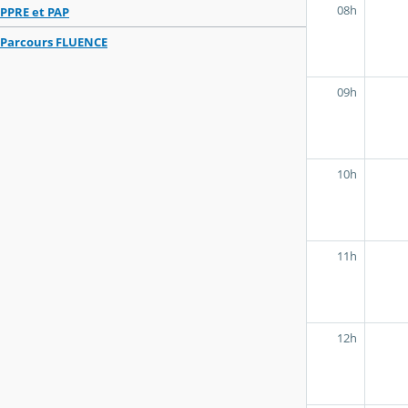
08h
PPRE et PAP
Parcours FLUENCE
09h
10h
11h
12h