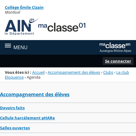
Panneau de gestion des cookies
Collège Émile Cizain
Menu de la rubrique
Contenu
Montluel
MENU
Se connecter
Vous êtes ici :
Accueil
›
Accompagnement des élèves
›
Clubs
›
Le club
Eloquence
›
Agenda
Accompagnement des élèves
Devoirs faits
Cellule harcèlement pHARe
Salles ouvertes