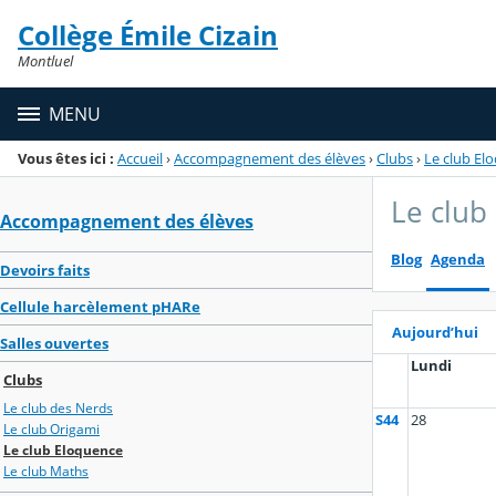
Panneau de gestion des cookies
Collège Émile Cizain
Menu de la rubrique
Contenu
Montluel
MENU
Vous êtes ici :
Accueil
›
Accompagnement des élèves
›
Clubs
›
Le club El
Le club
Accompagnement des élèves
Blog
Agenda
Devoirs faits
Cellule harcèlement pHARe
Aujourd’hui
Salles ouvertes
Lundi
Clubs
Le club des Nerds
S44
28
Le club Origami
Le club Eloquence
Le club Maths