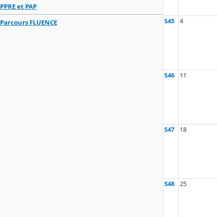
PPRE et PAP
S45
4
Parcours FLUENCE
S46
11
S47
18
S48
25