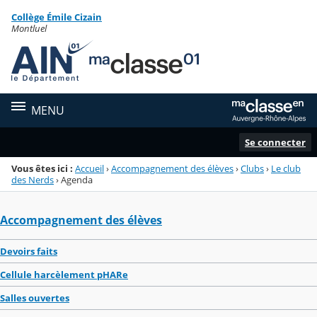
Panneau de gestion des cookies
Collège Émile Cizain
Menu de la rubrique
Contenu
Montluel
MENU
Se connecter
Vous êtes ici :
Accueil
›
Accompagnement des élèves
›
Clubs
›
Le club
des Nerds
›
Agenda
Accompagnement des élèves
Devoirs faits
Cellule harcèlement pHARe
Salles ouvertes