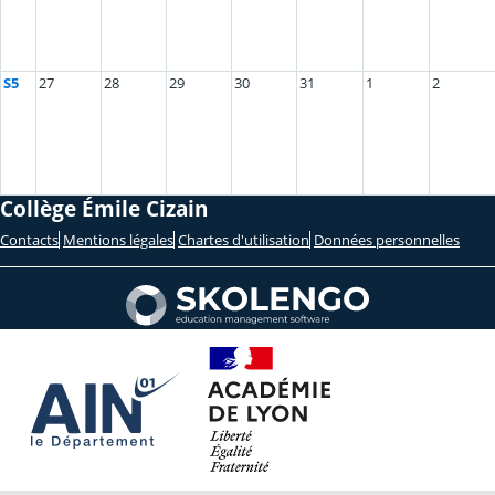
S5
27
28
29
30
31
1
2
Collège Émile Cizain
Contacts
Mentions légales
Chartes d'utilisation
Données personnelles